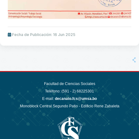
Fecha de Publicación: 16 Jun 2025
Facultad de Ciencias Sociales
Teléfono: (591 - 2)
68225301
E-mail:
decanato.fcs@umsa.bo
Monoblock Central Segundo Patio - Edificio Rene Zabaleta