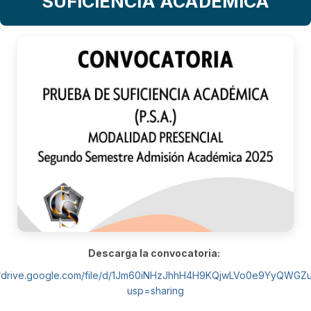
SUFICIENCIA ACADÉMICA
Descarga la convocatoria:
://drive.google.com/file/d/1Jm60iNHzJhhH4H9KQjwLVo0e9YyQWGZu
usp=sharing