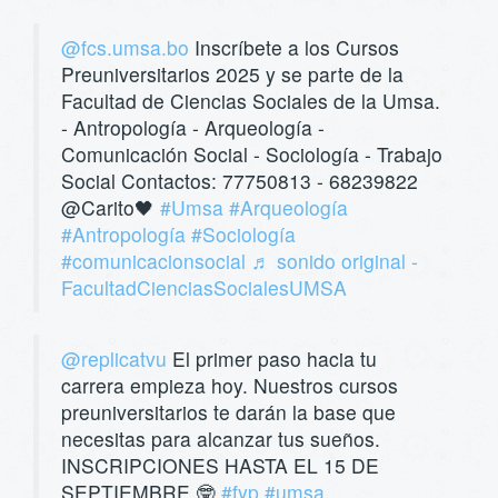
@fcs.umsa.bo
Inscríbete a los Cursos
Preuniversitarios 2025 y se parte de la
Facultad de Ciencias Sociales de la Umsa.
- Antropología - Arqueología -
Comunicación Social - Sociología - Trabajo
Social Contactos: 77750813 - 68239822
@Carito🖤
#Umsa
#Arqueología
#Antropología
#Sociología
#comunicacionsocial
♬ sonido original -
FacultadCienciasSocialesUMSA
@replicatvu
El primer paso hacia tu
carrera empieza hoy. Nuestros cursos
preuniversitarios te darán la base que
necesitas para alcanzar tus sueños.
INSCRIPCIONES HASTA EL 15 DE
SEPTIEMBRE 🤓
#fyp
#umsa