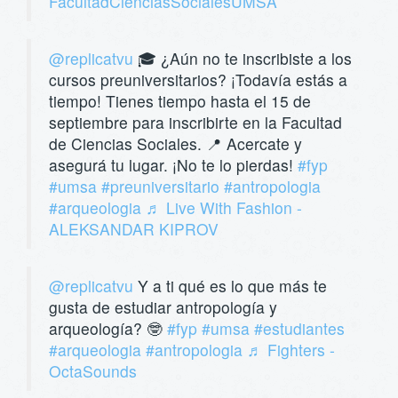
FacultadCienciasSocialesUMSA
@replicatvu
🎓 ¿Aún no te inscribiste a los
cursos preuniversitarios? ¡Todavía estás a
tiempo! Tienes tiempo hasta el 15 de
septiembre para inscribirte en la Facultad
de Ciencias Sociales. 📍 Acercate y
asegurá tu lugar. ¡No te lo pierdas!
#fyp
#umsa
#preuniversitario
#antropologia
#arqueologia
♬ Live With Fashion -
ALEKSANDAR KIPROV
@replicatvu
Y a ti qué es lo que más te
gusta de estudiar antropología y
arqueología? 🤓
#fyp
#umsa
#estudiantes
#arqueologia
#antropologia
♬ Fighters -
OctaSounds