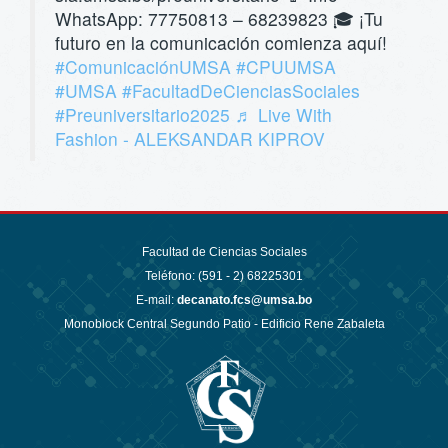
WhatsApp: 77750813 – 68239823 🎓 ¡Tu
futuro en la comunicación comienza aquí!
#ComunicaciónUMSA
#CPUUMSA
#UMSA
#FacultadDeCienciasSociales
#Preuniversitario2025
♬ Live With
Fashion - ALEKSANDAR KIPROV
Facultad de Ciencias Sociales
Teléfono: (591 - 2)
68225301
E-mail:
decanato.fcs@umsa.bo
Monoblock Central Segundo Patio - Edificio Rene Zabaleta