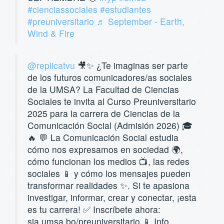
#cienciassociales
#estudiantes
#preuniversitario
♬ September - Earth,
Wind & Fire
@replicatvu
🎥✨ ¿Te imaginas ser parte
de los futuros comunicadores/as sociales
de la UMSA? La Facultad de Ciencias
Sociales te invita al Curso Preuniversitario
2025 para la carrera de Ciencias de la
Comunicación Social (Admisión 2026) 🎓
🔥 💬 La Comunicación Social estudia
cómo nos expresamos en sociedad 🌍,
cómo funcionan los medios 📺, las redes
sociales 📱 y cómo los mensajes pueden
transformar realidades ✨. Si te apasiona
investigar, informar, crear y conectar, ¡esta
es tu carrera! ✅ Inscríbete ahora:
sia.umsa.bo/preuniversitario 📱 Info