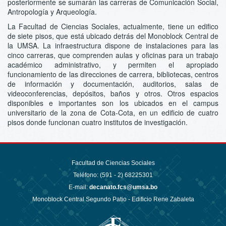
posteriormente se sumarán las carreras de Comunicación Social,
Antropología y Arqueología.
La Facultad de Ciencias Sociales, actualmente, tiene un edifico
de siete pisos, que está ubicado detrás del Monoblock Central de
la UMSA. La infraestructura dispone de instalaciones para las
cinco carreras, que comprenden aulas y oficinas para un trabajo
académico administrativo, y permiten el apropiado
funcionamiento de las direcciones de carrera, bibliotecas, centros
de información y documentación, auditorios, salas de
videoconferencias, depósitos, baños y otros. Otros espacios
disponibles e importantes son los ubicados en el campus
universitario de la zona de Cota-Cota, en un edificio de cuatro
pisos donde funcionan cuatro institutos de investigación.
Facultad de Ciencias Sociales
Teléfono: (591 - 2)
68225301
E-mail:
decanato.fcs@umsa.bo
Monoblock Central Segundo Patio - Edificio Rene Zabaleta