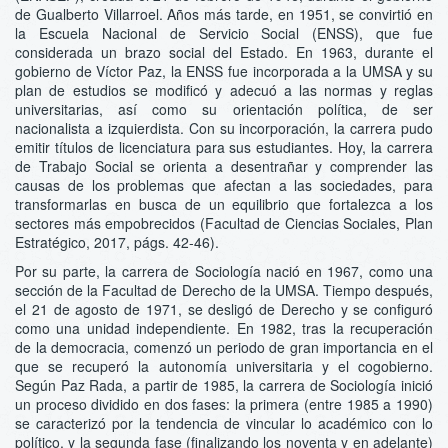
de Gualberto Villarroel. Años más tarde, en 1951, se convirtió en
la Escuela Nacional de Servicio Social (ENSS), que fue
considerada un brazo social del Estado. En 1963, durante el
gobierno de Víctor Paz, la ENSS fue incorporada a la UMSA y su
plan de estudios se modificó y adecuó a las normas y reglas
universitarias, así como su orientación política, de ser
nacionalista a izquierdista. Con su incorporación, la carrera pudo
emitir títulos de licenciatura para sus estudiantes. Hoy, la carrera
de Trabajo Social se orienta a desentrañar y comprender las
causas de los problemas que afectan a las sociedades, para
transformarlas en busca de un equilibrio que fortalezca a los
sectores más empobrecidos (Facultad de Ciencias Sociales, Plan
Estratégico, 2017, págs. 42-46).
Por su parte, la carrera de Sociología nació en 1967, como una
sección de la Facultad de Derecho de la UMSA. Tiempo después,
el 21 de agosto de 1971, se desligó de Derecho y se configuró
como una unidad independiente. En 1982, tras la recuperación
de la democracia, comenzó un periodo de gran importancia en el
que se recuperó la autonomía universitaria y el cogobierno.
Según Paz Rada, a partir de 1985, la carrera de Sociología inició
un proceso dividido en dos fases: la primera (entre 1985 a 1990)
se caracterizó por la tendencia de vincular lo académico con lo
político, y la segunda fase (finalizando los noventa y en adelante)