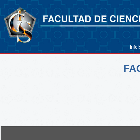
Inic
FA