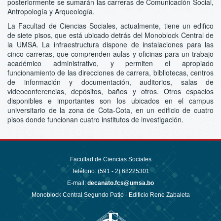
posteriormente se sumarán las carreras de Comunicación Social,
Antropología y Arqueología.
La Facultad de Ciencias Sociales, actualmente, tiene un edifico
de siete pisos, que está ubicado detrás del Monoblock Central de
la UMSA. La infraestructura dispone de instalaciones para las
cinco carreras, que comprenden aulas y oficinas para un trabajo
académico administrativo, y permiten el apropiado
funcionamiento de las direcciones de carrera, bibliotecas, centros
de información y documentación, auditorios, salas de
videoconferencias, depósitos, baños y otros. Otros espacios
disponibles e importantes son los ubicados en el campus
universitario de la zona de Cota-Cota, en un edificio de cuatro
pisos donde funcionan cuatro institutos de investigación.
Facultad de Ciencias Sociales
Teléfono: (591 - 2)
68225301
E-mail:
decanato.fcs@umsa.bo
Monoblock Central Segundo Patio - Edificio Rene Zabaleta