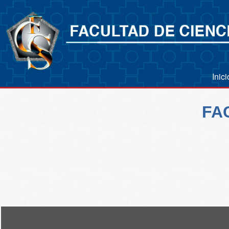
Inic
FA