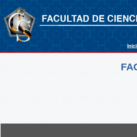
Inic
FA